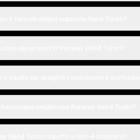
deo e formati output supporta Gen4 Turbo?
l controllo prompt in Runway Gen4 Turbo?
 adatto per progetti commerciali e professio
ni funzionano meglio con Runway Gen4 Turbo?
y Gen4 Turbo rispetto a Gen-4 standard?