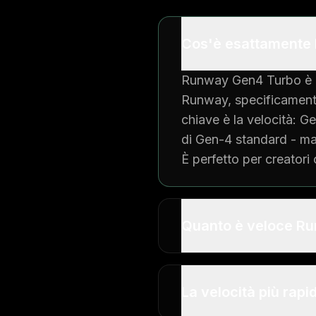
Cos'è esattamente 
Runway Gen4 Turbo è un
Runway, specificamente
chiave è la velocità: G
di Gen-4 standard - ma
È perfetto per creatori
Quanto è veloce Run
La velocità più rap