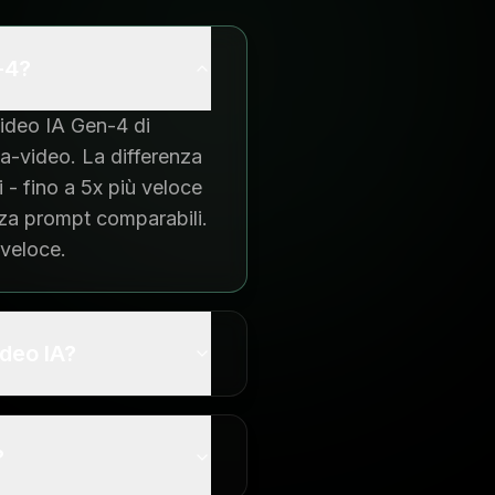
-4?
ideo IA Gen-4 di
a-video. La differenza
 - fino a 5x più veloce
za prompt comparabili.
 veloce.
ideo IA?
?