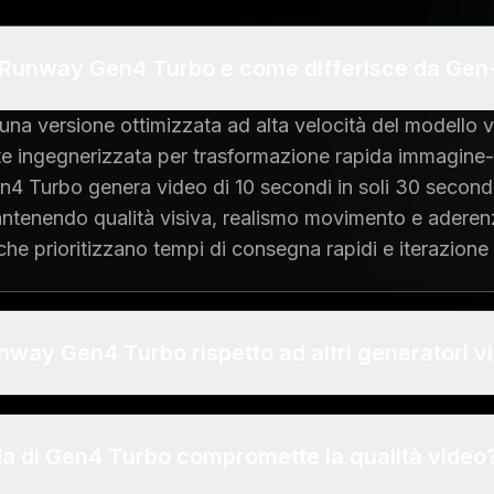
Runway Gen4 Turbo e come differisce da Gen
a versione ottimizzata ad alta velocità del modello v
 ingegnerizzata per trasformazione rapida immagine-
en4 Turbo genera video di 10 secondi in soli 30 secondi
ntenendo qualità visiva, realismo movimento e aderen
 che prioritizzano tempi di consegna rapidi e iterazione
way Gen4 Turbo rispetto ad altri generatori v
ida di Gen4 Turbo compromette la qualità video