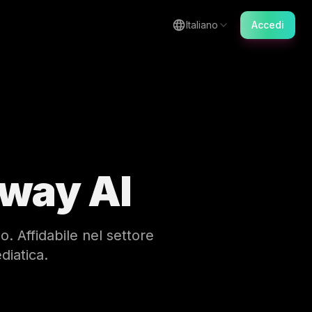
Italiano
Accedi
way AI
o. Affidabile nel settore
diatica.