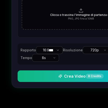
Clicca o trascina l'immagine di partenza 
PNG, JPG fino a 10MB
Rapporto
16:9
Risoluzione
720p
Tempo
8
s
Crea Video
8
Credits