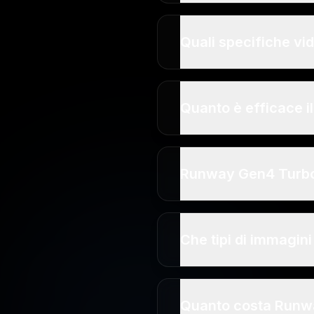
Quali specifiche vi
Quanto è efficace i
Runway Gen4 Turbo è
Che tipi di immagi
Quanto costa Runwa