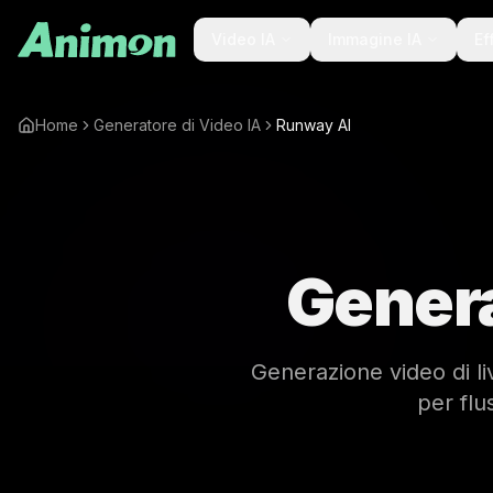
Video IA
Immagine IA
Ef
Home
Generatore di Video IA
Runway AI
Gener
Generazione video di liv
per flu