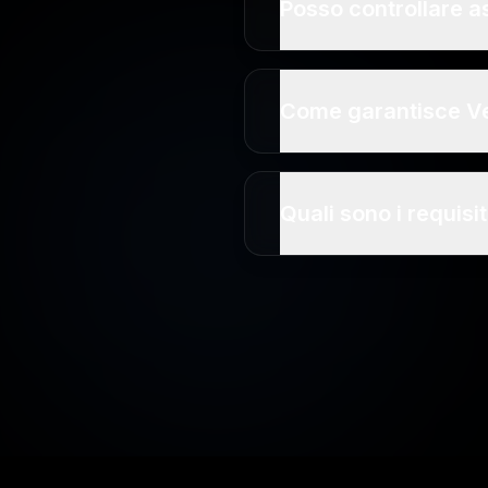
Posso controllare a
Come garantisce Veo
Quali sono i requisit