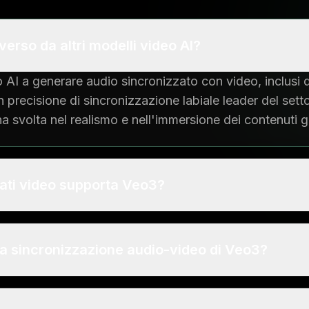
erso da altri modelli video AI?
 AI a generare audio sincronizzato con video, inclusi di
precisione di sincronizzazione labiale leader del setto
a svolta nel realismo e nell'immersione dei contenuti g
mati video supporta Veo3?
a sincronizzazione audio-video di Veo3?