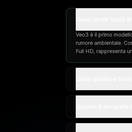
Cosa rende Veo3 div
Veo3 è il primo modello
rumore ambientale. Con 
Full HD, rappresenta un
Quali qualità e for
Quanto è accurata l