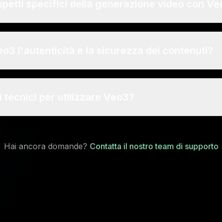
spetti specifici della generazione video con V
3 l'autenticità e la sicurezza dei contenuti?
i tecnici per utilizzare Veo3?
Hai ancora domande?
Contatta il nostro team di supporto