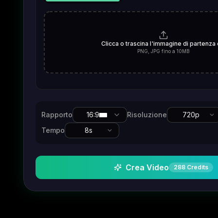
Clicca o trascina l'immagine di partenza 
PNG, JPG fino a 10MB
Rapporto
16:9
Risoluzione
720p
Tempo
8
s
Crea Video
288
Credits