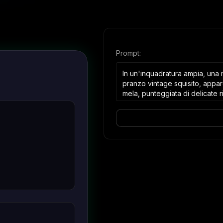
Prompt:
In un'inquadratura ampia, una m
pranzo vintage squisito, appare
mela, punteggiata di delicate 
perfettamente con il volto della
sorridente si fondono perfettam
mela brilla con una lucentezz
invita agli abbracci. Da destra
d'argento su cui riposa una fe
spalancati, si china leggermen
di mela e inizia a masticarla c
della mela cambia sottilmente
lucentezza debole e succosa ri
giocoso, umoristico e gioioso.