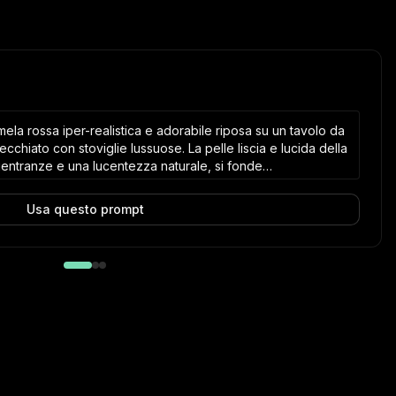
ela rossa iper-realistica e adorabile riposa su un tavolo da
cchiato con stoviglie lussuose. La pelle liscia e lucida della
rientranze e una lucentezza naturale, si fonde
 figura. I suoi occhi penetranti, il naso a bottone e la bocca
ente nella pelle liscia e arrotondata. La superficie della
Usa questo prompt
a allegra, creando un'atmosfera giocosa e accattivante che
, una mano entra nell'inquadratura, afferrando un cucchiaio
tta succosa di mela. La mela antropomorfa, con gli occhi
te in avanti, le labbra leggermente separate, prende la fetta
on movimenti gentili e graziosi. Ad ogni morso, la consistenza
—le sue guance si tendono come se masticasse, e una
luce agli angoli della sua bocca. L'effetto complessivo è