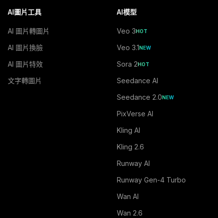
AI圖片工具
AI模型
AI 圖片轉圖片
Veo 3
HOT
AI 圖片換臉
Veo 3.1
NEW
AI 圖片特效
Sora 2
HOT
文字轉圖片
Seedance AI
Seedance 2.0
NEW
PixVerse AI
Kling AI
Kling 2.6
Runway AI
Runway Gen-4 Turbo
Wan AI
Wan 2.6