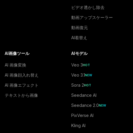
ビデオ透かし除去
動画アップスケーラー
動画復元
AI着替え
AI画像ツール
AIモデル
AI 画像変換
Veo 3
HOT
AI 画像顔入れ替え
Veo 3.1
NEW
AI 画像エフェクト
Sora 2
HOT
テキストから画像
Seedance AI
Seedance 2.0
NEW
PixVerse AI
Kling AI