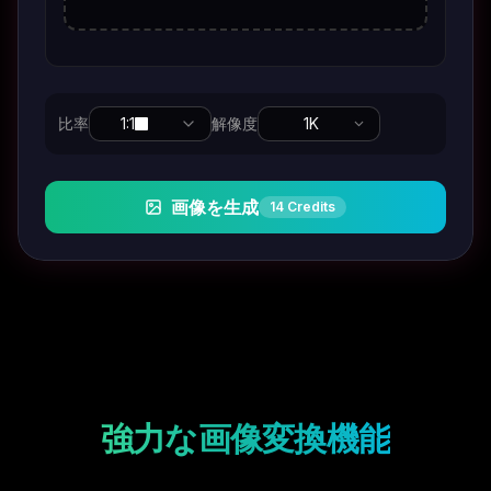
比率
1:1
解像度
1K
画像を生成
14
Credits
強力な画像変換機能