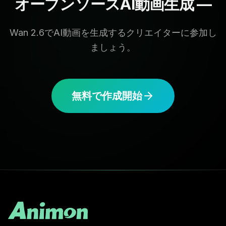
オープンソースAI動画生成 —
Wan 2.6でAI動画を生成するクリエイターに参加し
ましょう。
無料で作成開始