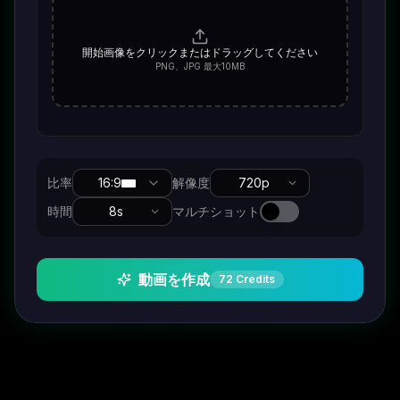
開始画像をクリックまたはドラッグしてください
PNG、JPG 最大10MB
比率
16:9
解像度
720p
時間
8
s
マルチショット
動画を作成
72
Credits