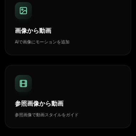
画像から動画
AIで画像にモーションを追加
参照画像から動画
参照画像で動画スタイルをガイド