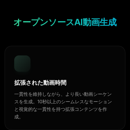
オープンソースAI動画生成
拡張された動画時間
一貫性を維持しながら、より長い動画シーケン
スを生成。10秒以上のシームレスなモーション
と視覚的な一貫性を持つ拡張コンテンツを作
成。