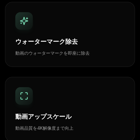
ウォーターマーク除去
動画のウォーターマークを即座に除去
動画アップスケール
動画品質を4K解像度まで向上