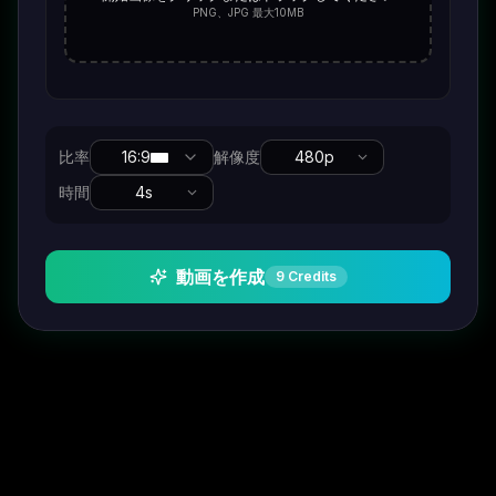
PNG、JPG 最大10MB
比率
16:9
解像度
480p
時間
4
s
動画を作成
9
Credits